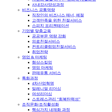
사내강사양성과정
비즈니스 공통역량
직장인의 비즈니스 매너, 예절
고객만족을 위한 친절서비스
스피치 프리젠테이션
기업별 맞춤교육
공공부문 역량 강화
의료친절서비스
컨트리클럽업친절서비스
취업전략
영업 & 마케팅
협상스킬업
영업 마케팅
판매유통 서비스
특화과정
4차산업혁명
밀레니얼 리더십
여성리더십
스트레스관리 “회복탄력성"
조직문화/조직활성화
핵심가치 내재화 과정